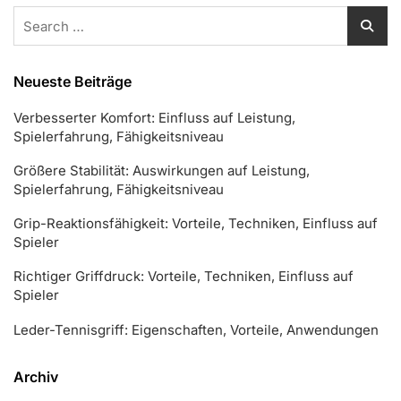
Search
for:
Neueste Beiträge
Verbesserter Komfort: Einfluss auf Leistung,
Spielerfahrung, Fähigkeitsniveau
Größere Stabilität: Auswirkungen auf Leistung,
Spielerfahrung, Fähigkeitsniveau
Grip-Reaktionsfähigkeit: Vorteile, Techniken, Einfluss auf
Spieler
Richtiger Griffdruck: Vorteile, Techniken, Einfluss auf
Spieler
Leder-Tennisgriff: Eigenschaften, Vorteile, Anwendungen
Archiv