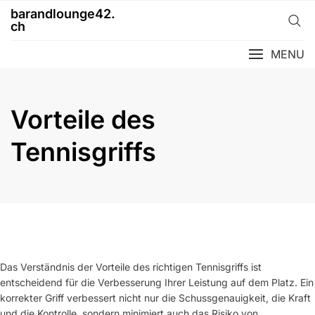
Skip
barandlounge42.
to
ch
content
MENU
Vorteile des
Tennisgriffs
Das Verständnis der Vorteile des richtigen Tennisgriffs ist
entscheidend für die Verbesserung Ihrer Leistung auf dem Platz. Ein
korrekter Griff verbessert nicht nur die Schussgenauigkeit, die Kraft
und die Kontrolle, sondern minimiert auch das Risiko von