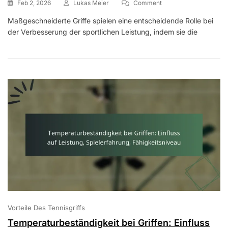
On
Feb 2, 2026
Lukas Meier
Comment
Angepasste
Maßgeschneiderte Griffe spielen eine entscheidende Rolle bei
Griff-
der Verbesserung der sportlichen Leistung, indem sie die
Erfahrung:
Einfluss
Auf
Die
Leistung,
Spielerfahrung,
Fähigkeitsniveau
Vorteile Des Tennisgriffs
Temperaturbeständigkeit bei Griffen: Einfluss