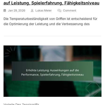
auf Leistung, Spielerfahrung, Fähigkeitsniveau
On
Jan 29, 2026
Lukas Meier
Comment
Temperaturbeständig
Die Temperaturbeständigkeit von Griffen ist entscheidend für
Bei
die Optimierung der Leistung und die Verbesserung des
Griffen:
Einfluss
Auf
Leistung,
Spielerfahrung,
Fähigkeitsniveau
Vorteile Des Tennisgriffs