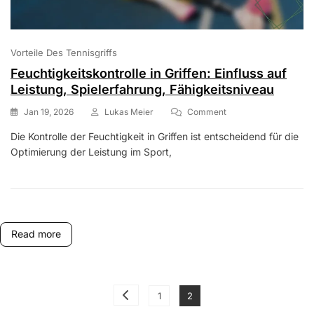
Vorteile Des Tennisgriffs
Feuchtigkeitskontrolle in Griffen: Einfluss auf
Leistung, Spielerfahrung, Fähigkeitsniveau
On
Jan 19, 2026
Lukas Meier
Comment
Feuchtigkeitskontrolle
Die Kontrolle der Feuchtigkeit in Griffen ist entscheidend für die
In
Optimierung der Leistung im Sport,
Griffen:
Einfluss
Auf
Leistung,
Spielerfahrung,
Fähigkeitsniveau
Read more
Posts
Page
Page
1
2
pagination